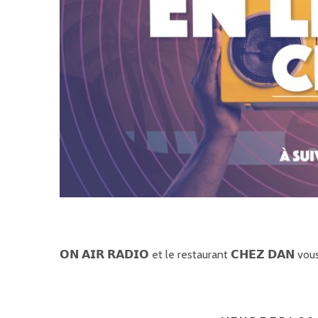
𝗢𝗡 𝗔𝗜𝗥 𝗥𝗔𝗗𝗜𝗢 et le restaurant 𝗖𝗛𝗘𝗭 𝗗𝗔