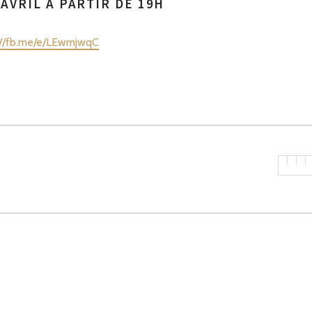
AVRIL À PARTIR DE 19H
://fb.me/e/LEwmjwqC