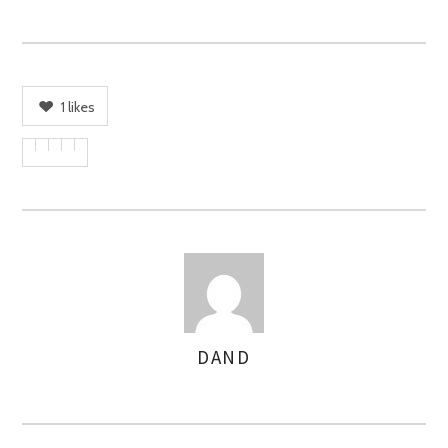
1
likes
DAND
ASSIGNER
LES
AUTEURS